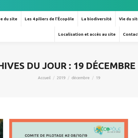
e du site
Les 4 piliers de l’Écopôle
La biodiversité
Vie du si
Localisation et accès au site
Contac
HIVES DU JOUR :
19 DÉCEMBRE 
Vous êtes ici :
Accueil
2019
décembre
19