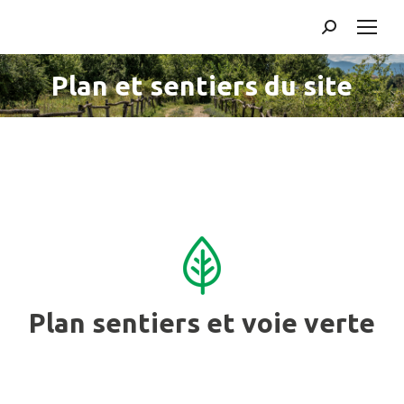
Search:
Plan et sentiers du site
Vous êtes ici :
Plan sentiers et voie verte