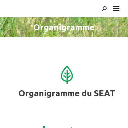
Search:
Organigramme
Vous êtes ici :
Organigramme du SEAT