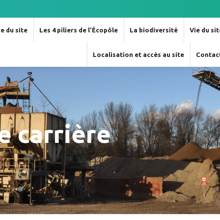
e du site
Les 4 piliers de l’Écopôle
La biodiversité
Vie du si
Localisation et accès au site
Contac
e carrière