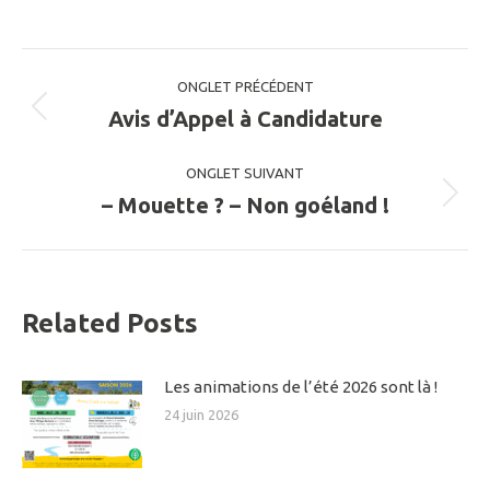
Navigation
ONGLET PRÉCÉDENT
de
Avis d’Appel à Candidature
Onglet
précédent
commentaire
ONGLET SUIVANT
– Mouette ? – Non goéland !
Onglet
suivant
Related Posts
Les animations de l’été 2026 sont là !
24 juin 2026