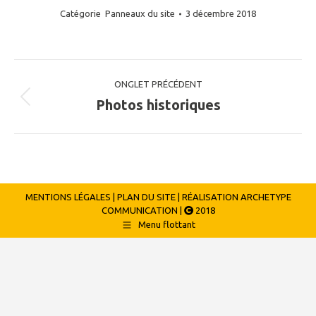
Catégorie
Panneaux du site
3 décembre 2018
Navigation
ONGLET PRÉCÉDENT
de
Photos historiques
Onglet
précédent
commentaire
MENTIONS LÉGALES
| PLAN DU SITE | RÉALISATION
ARCHETYPE
COMMUNICATION
|
2018
Menu flottant